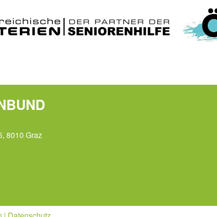
ENBUND
5, 8010 Graz
m
|
Datenschutz