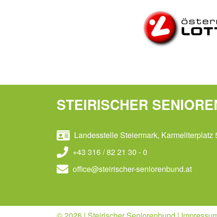
STEIRISCHER SENIOR
Landesstelle Steiermark, Karmeliterplatz 
+43 316 / 82 21 30 - 0
office@steirischer-seniorenbund.at
© 2026 | Steirischer Seniorenbund |
Impressu