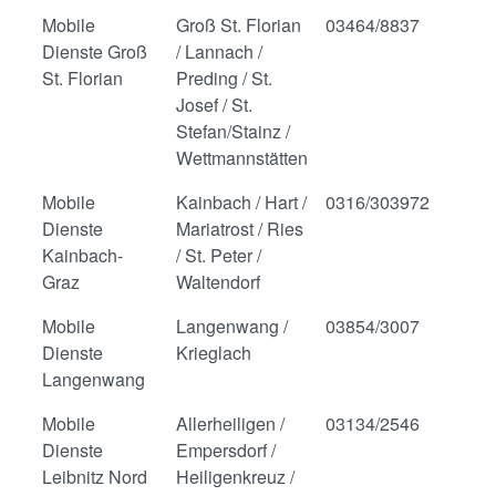
Mobile
Groß St. Florian
03464/8837
Dienste Groß
/ Lannach /
St. Florian
Preding / St.
Josef / St.
Stefan/Stainz /
Wettmannstätten
Mobile
Kainbach / Hart /
0316/303972
Dienste
Mariatrost / Ries
Kainbach-
/ St. Peter /
Graz
Waltendorf
Mobile
Langenwang /
03854/3007
Dienste
Krieglach
Langenwang
Mobile
Allerheiligen /
03134/2546
Dienste
Empersdorf /
Leibnitz Nord
Heiligenkreuz /