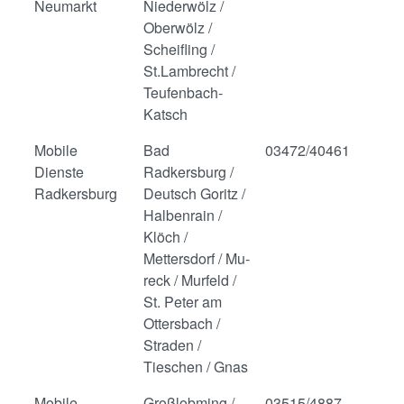
Neumarkt
Niederwölz /
Oberwölz /
Scheifling /
St.Lambrecht /
Teufenbach-
Katsch
Mobile
Bad
03472/40461
Dienste
Radkersburg /
Radkersburg
Deutsch Goritz /
Halbenrain /
Klöch /
Mettersdorf / Mu-
reck / Murfeld /
St. Peter am
Ottersbach /
Straden /
Tieschen / Gnas
Mobile
Großlobming /
03515/4887