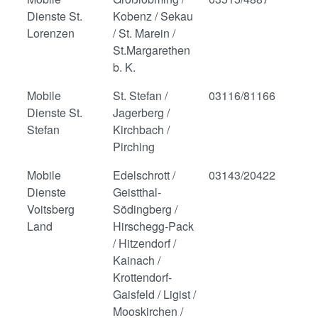
Dienste St.
Kobenz / Sekau
Lorenzen
/ St. Marein /
St.Margarethen
b. K.
Mobile
St. Stefan /
03116/81166
Dienste St.
Jagerberg /
Stefan
Kirchbach /
Pirching
Mobile
Edelschrott /
03143/20422
Dienste
Geistthal-
Voitsberg
Södingberg /
Land
Hirschegg-Pack
/ Hitzendorf /
Kainach /
Krottendorf-
Gaisfeld / Ligist /
Mooskirchen /