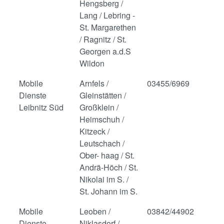
Hengsberg /
Lang / Lebring -
St. Margarethen
/ Ragnitz / St.
Georgen a.d.S
Wildon
Mobile
Arnfels /
03455/6969
Dienste
Gleinstätten /
Leibnitz Süd
Großklein /
Heimschuh /
Kitzeck /
Leutschach /
Ober- haag / St.
Andrä-Höch / St.
Nikolai im S. /
St. Johann im S.
Mobile
Leoben /
03842/44902
Dienste
Niklasdorf /