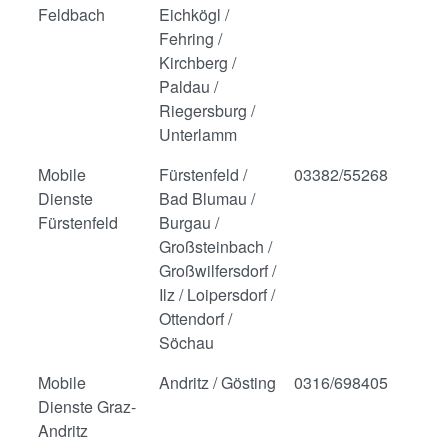
Feldbach
Eichkögl /
Fehring /
Kirchberg /
Paldau /
Riegersburg /
Unterlamm
Mobile
Fürstenfeld /
03382/55268
Dienste
Bad Blumau /
Fürstenfeld
Burgau /
Großsteinbach /
Großwilfersdorf /
Ilz / Loipersdorf /
Ottendorf /
Söchau
Mobile
Andritz / Gösting
0316/698405
Dienste Graz-
Andritz