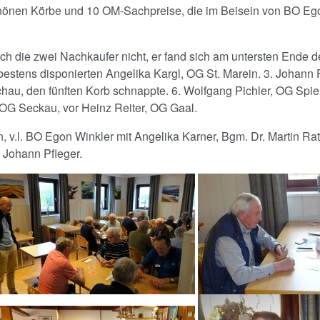
schönen Körbe und 10 OM-Sachpreise, die im Beisein von BO Eg
h die zwei Nachkaufer nicht, er fand sich am untersten Ende de
stens disponierten Angelika Kargl, OG St. Marein. 3. Johann F
au, den fünften Korb schnappte. 6. Wolfgang Pichler, OG Spie
 OG Seckau, vor Heinz Reiter, OG Gaal.
v.l. BO Egon Winkler mit Angelika Karner, Bgm. Dr. Martin Rat
 Johann Pfleger.