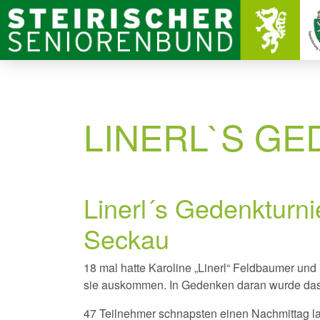
LINERL`S GE
Linerl´s Gedenkturn
Seckau
18 mal hatte Karoline „Linerl“ Feldbaumer u
sie auskommen. In Gedenken daran wurde das K
47 Teilnehmer schnapsten einen Nachmittag la