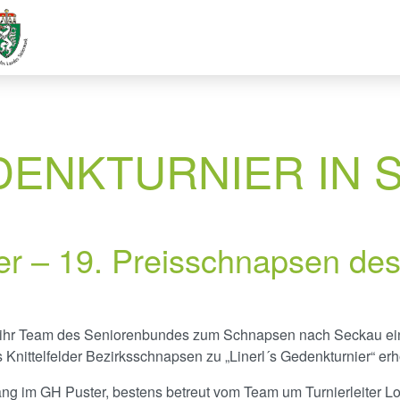
DENKTURNIER IN 
ier – 19. Preisschnapsen de
nd ihr Team des Seniorenbundes zum Schnapsen nach Seckau ei
nittelfelder Bezirksschnapsen zu „Linerl´s Gedenkturnier“ er
ng im GH Puster, bestens betreut vom Team um Turnierleiter Lo