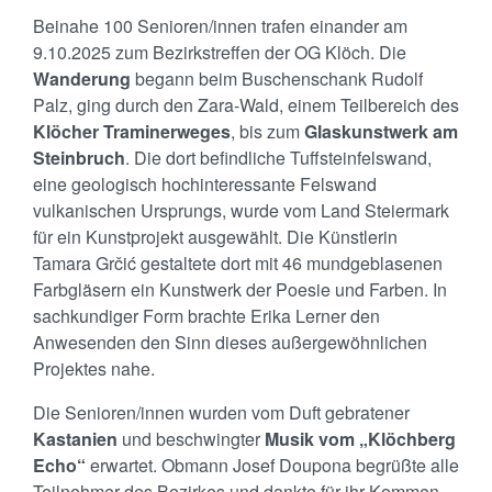
Beinahe 100 Senioren/innen trafen einander am
9.10.2025 zum Bezirkstreffen der OG Klöch. Die
Wanderung
begann beim Buschenschank Rudolf
Palz, ging durch den Zara-Wald, einem Teilbereich des
Klöcher Traminerweges
, bis zum
Glaskunstwerk am
Steinbruch
. Die dort befindliche Tuffsteinfelswand,
eine geologisch hochinteressante Felswand
vulkanischen Ursprungs, wurde vom Land Steiermark
für ein Kunstprojekt ausgewählt. Die Künstlerin
Tamara Grčić gestaltete dort mit 46 mundgeblasenen
Farbgläsern ein Kunstwerk der Poesie und Farben. In
sachkundiger Form brachte Erika Lerner den
Anwesenden den Sinn dieses außergewöhnlichen
Projektes nahe.
Die Senioren/innen wurden vom Duft gebratener
Kastanien
und beschwingter
Musik vom „Klöchberg
Echo“
erwartet. Obmann Josef Doupona begrüßte alle
Teilnehmer des Bezirkes und dankte für ihr Kommen.