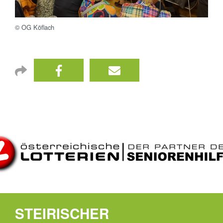
© OG Köflach
STEIRISCHER