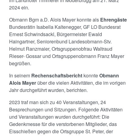
im Landhotel Timmerer in Möderbrugg am 21. März
2024 ein.
Obmann Bgm a.D. Alois Mayer konnte als
Ehrengäste
Bundesrätin Isabella Kaltenegger, GF LO Bundesrat
Ernest Schwindsackl, Bürgermeister Ewald
Haingartner, Seniorenbund Landesobmann-Stv.
Helmut Ranzmaier, Ortsgruppenobfrau Waltraud
Rieser- Gossar und Ortsgruppenobmann Franz Mayer
begrüßen.
In seinem
Rechenschaftsbericht
konnte
Obmann
Alois Mayer
über die vielen Aktivitäten, die im vorigen
Jahr durchgeführt wurden, berichten.
2023 traf man sich zu 40 Veranstaltungen, 24
Besprechungen und Sitzungen. Folgende Aktivitäten
und Veranstaltungen wurden durchgeführt: Die
Gedenkmesse für die verstorbenen Mitglieder, das
Eisschießen gegen die Ortsgruppe St. Peter, der