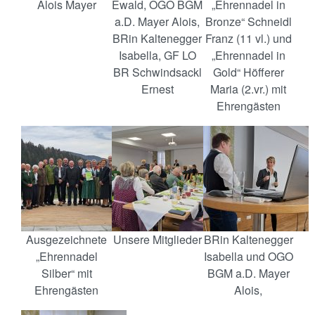
Alois Mayer
Ewald, OGO BGM
„Ehrennadel in
a.D. Mayer Alois,
Bronze“ Schneidl
BRin Kaltenegger
Franz (11 vl.) und
Isabella, GF LO
„Ehrennadel in
BR Schwindsackl
Gold“ Höfferer
Ernest
Maria (2.vr.) mit
Ehrengästen
Ausgezeichnete
Unsere Mitglieder
BRin Kaltenegger
„Ehrennadel
Isabella und OGO
Silber“ mit
BGM a.D. Mayer
Ehrengästen
Alois,