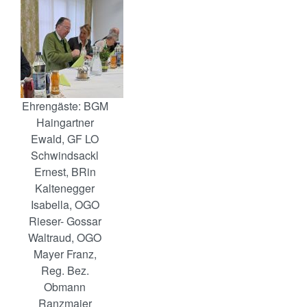
Ehrengäste: BGM
Haingartner
Ewald, GF LO
Schwindsackl
Ernest, BRin
Kaltenegger
Isabella, OGO
Rieser- Gossar
Waltraud, OGO
Mayer Franz,
Reg. Bez.
Obmann
Ranzmaier