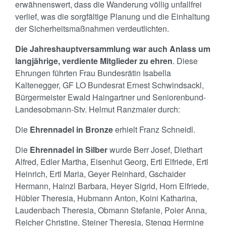
erwähnenswert, dass die Wanderung völlig unfallfrei
verlief, was die sorgfältige Planung und die Einhaltung
der Sicherheitsmaßnahmen verdeutlichten.
Die Jahreshauptversammlung war auch Anlass um
langjährige, verdiente Mitglieder zu ehren
. Diese
Ehrungen führten Frau Bundesrätin Isabella
Kaltenegger, GF LO Bundesrat Ernest Schwindsackl,
Bürgermeister Ewald Haingartner und Seniorenbund-
Landesobmann-Stv. Helmut Ranzmaier durch:
Die
Ehrennadel in Bronze
erhielt Franz Schneidl.
Die
Ehrennadel in Silber
wurde Berr Josef, Diethart
Alfred, Edler Martha, Eisenhut Georg, Ertl Elfriede, Ertl
Heinrich, Ertl Maria, Geyer Reinhard, Gschaider
Hermann, Hainzl Barbara, Heyer Sigrid, Horn Elfriede,
Hübler Theresia, Hubmann Anton, Koini Katharina,
Laudenbach Theresia, Obmann Stefanie, Poier Anna,
Reicher Christine, Steiner Theresia, Stengg Hermine