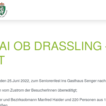
AI OB DRASSLING – 
den 25.Juni 2022, zum Seniorenfest ins Gasthaus Senger nach L
n vom Zustrom der BesucherInnen überwältigt;
er und Bezirksobmann Manfred Haider und 220 Personen aus 12
üßen.