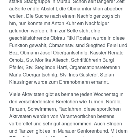
starke Stadtgruppe in Murau. Schon seit längerer Zeit
äußerte er die Absicht, die Obmannfunktion abgeben
wollen. Die Suche nach einem Nachfolger zog sich
hin, nun konnte mit Anton Kühr ein Nachfolger
gefunden werden, ihm zur Seite steht eine
geschäftsführende Obfrau Riki Rosian wurde in diese
Funktion gewählt, Obmannstv. sind Siegfried Feiel und
Bez. Obmann Josef Obergantschnig. Kassier Renate
Orholz, Stv. Monika Allesch, Schriftführerin Burgi
Pfeifer, Stv. Sieglinde Hartl, Organisationsreferentin
Maria Obergantschnig, Stv. Ines Gusterer. Stefan
Klausinger wurde zum Ehrenobmann ernannt.
Viele Aktivitäten gibt es beinahe jeden Wochentag in
den verschiedensten Bereichen wie Turnen, Nordic,
Tanzen, Schwimmern, Radfahren, diese sportlichen
Aktivitäten werden von Verantwortlichen bestens
vorbereitet und sehr gut angenommen. Auch Singen
und Tanzen gibt es im Murauer Seniorenbund. Mit dem