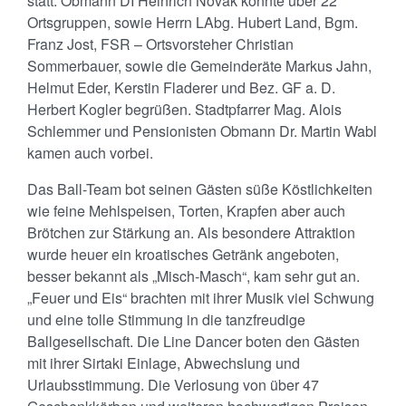
statt. Obmann DI Heinrich Novak konnte über 22
Ortsgruppen, sowie Herrn LAbg. Hubert Land, Bgm.
Franz Jost, FSR – Ortsvorsteher Christian
Sommerbauer, sowie die Gemeinderäte Markus Jahn,
Helmut Eder, Kerstin Fladerer und Bez. GF a. D.
Herbert Kogler begrüßen. Stadtpfarrer Mag. Alois
Schlemmer und Pensionisten Obmann Dr. Martin Wabl
kamen auch vorbei.
Das Ball-Team bot seinen Gästen süße Köstlichkeiten
wie feine Mehlspeisen, Torten, Krapfen aber auch
Brötchen zur Stärkung an. Als besondere Attraktion
wurde heuer ein kroatisches Getränk angeboten,
besser bekannt als „Misch-Masch“, kam sehr gut an.
„Feuer und Eis“ brachten mit ihrer Musik viel Schwung
und eine tolle Stimmung in die tanzfreudige
Ballgesellschaft. Die Line Dancer boten den Gästen
mit ihrer Sirtaki Einlage, Abwechslung und
Urlaubsstimmung. Die Verlosung von über 47