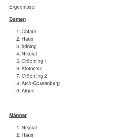
Ergebnisse:
Damen
Öblarn
Haus
Irdning
Nikolai
Gröbming 1
Kleinsölk
Gröbming 2
Aich-Gössenberg
Aigen
Männer
Nikolai
Haus