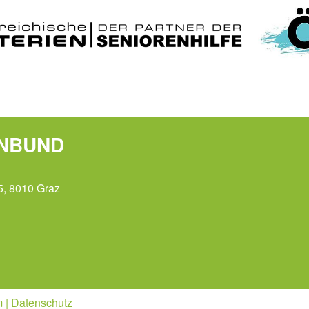
ENBUND
5, 8010 Graz
m
|
Datenschutz