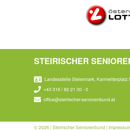
STEIRISCHER SENIOR
Landesstelle Steiermark, Karmeliterplatz 
+43 316 / 82 21 30 - 0
office@steirischer-seniorenbund.at
© 2026 | Steirischer Seniorenbund |
Impressu