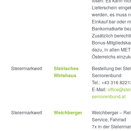
lösen. Es kann nich
Lieferschein einge
werden, es muss 
Einkauf bar oder m
Bankomatkarte bez
Zusätzlich berechti
Bonus-Mitgliedska
dazu, in allen ME
Österreichs einzuk
Steiermarkweit
Steirisches
Bestellung bei Stei
Wirtshaus
Seniorenbund
Tel.: +43 316 822
E-Mail:
office@stei
seniorenbund.at
Steiermarkweit
Weichberger
Weichberger – Rei
Service, Fahrrad
7x in der Steierma