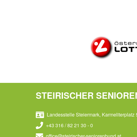
STEIRISCHER SENIOR
Landesstelle Steiermark, Karmeliterplatz 
+43 316 / 82 21 30 - 0
office@steirischer-seniorenbund.at