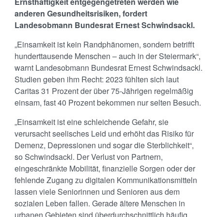
Ernsthaftigkeit entgegengetreten werden wie
anderen Gesundheitsrisiken, fordert
Landesobmann Bundesrat Ernest Schwindsackl.
„Einsamkeit ist kein Randphänomen, sondern betrifft
hunderttausende Menschen – auch in der Steiermark“,
warnt Landesobmann Bundesrat Ernest Schwindsackl.
Studien geben ihm Recht: 2023 fühlten sich laut
Caritas 31 Prozent der über 75-Jährigen regelmäßig
einsam, fast 40 Prozent bekommen nur selten Besuch.
„Einsamkeit ist eine schleichende Gefahr, sie
verursacht seelisches Leid und erhöht das Risiko für
Demenz, Depressionen und sogar die Sterblichkeit“,
so Schwindsackl. Der Verlust von Partnern,
eingeschränkte Mobilität, finanzielle Sorgen oder der
fehlende Zugang zu digitalen Kommunikationsmitteln
lassen viele Seniorinnen und Senioren aus dem
sozialen Leben fallen. Gerade ältere Menschen in
urbanen Gebieten sind überdurchschnittlich häufig